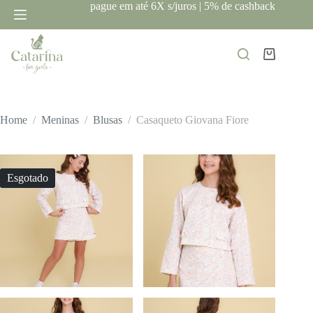
Pular
pague em até 6X s/juros | 5% de cashback
para
o
conteúdo
Carrinho
Home
/
Meninas
/
Blusas
/
Casaqueto Giovana Fiore
Esgotado