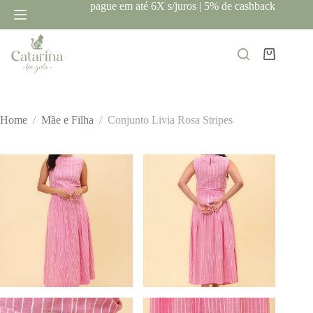
Pular
pague em até 6X s/juros | 5% de cashback
para
o
conteúdo
Carrinho
Home
/
Mãe e Filha
/
Conjunto Livia Rosa Stripes