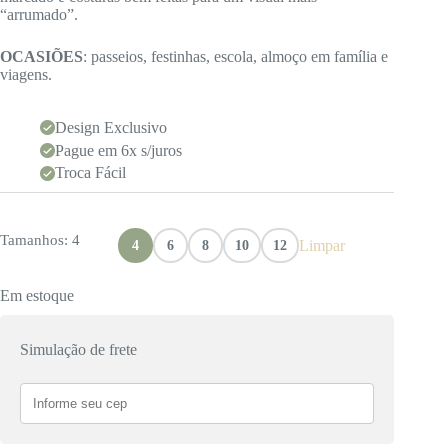
“arrumado”.
OCASIÕES
: passeios, festinhas, escola, almoço em família e
viagens.
Design Exclusivo
Pague em 6x s/juros
Troca Fácil
Tamanhos
: 4
Limpar
4
6
8
10
12
Em estoque
Simulação de frete