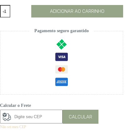
Salopete
ADICIONAR AO CARRINHO
Cavalo
quantidade
Pagamento seguro garantido
Calcular o Frete
CALCULAR
Não sei meu CEP