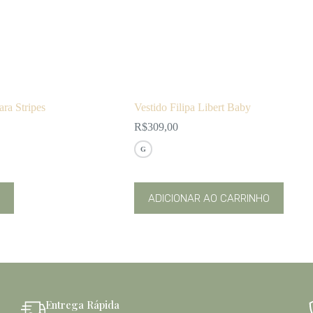
ara Stripes
Vestido Filipa Libert Baby
R$
309,00
G
Este
ADICIONAR AO CARRINHO
produto
tem
várias
variantes.
As
opções
podem
ser
escolhidas
Entrega Rápida