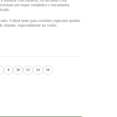
a a silhueta com sutileza. As alcinhas com
icionam um toque romântico e encantador,
icado.
cado, é ideal tanto para ocasiões especiais quanto
de charme, especialmente no verão.
6
8
10
12
14
16