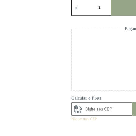
Vestido
Laura
Summer
quantidade
Pagam
Calcular o Frete
Não sei meu CEP