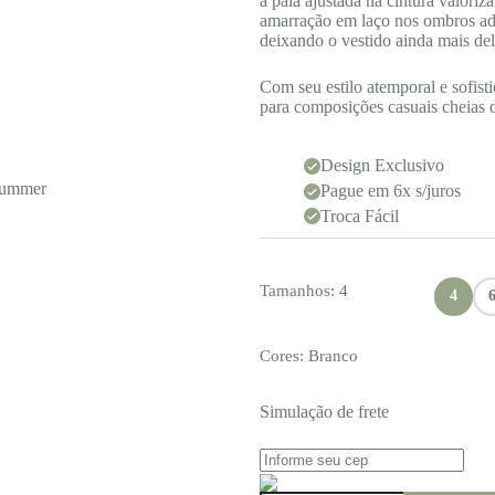
a pala ajustada na cintura valoriz
amarração em laço nos ombros ad
deixando o vestido ainda mais del
Com seu estilo atemporal e sofisti
para composições casuais cheias 
Design Exclusivo
Pague em 6x s/juros
Troca Fácil
Tamanhos
: 4
4
Cores
: Branco
Simulação de frete