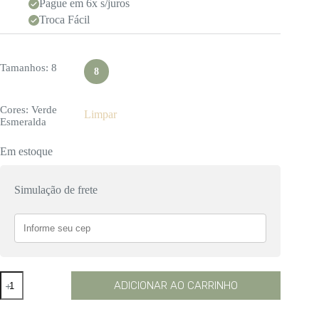
Pague em 6x s/juros
Troca Fácil
Tamanhos
: 8
8
Cores
: Verde
Limpar
Esmeralda
Em estoque
Simulação de frete
Vestido
ADICIONAR AO CARRINHO
Lorena
Infantil
quantidade