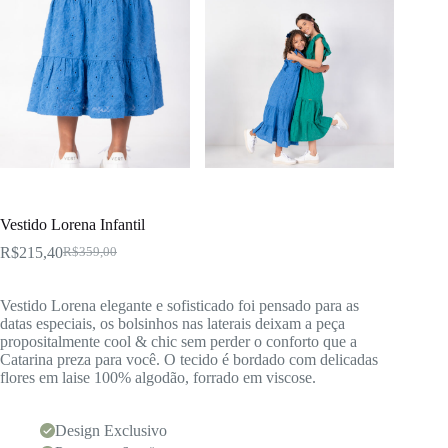
Vestido Lorena Infantil
R$
215,40
R$
359,00
O
O
preço
preço
original
atual
Vestido Lorena elegante e sofisticado foi pensado para as
era:
é:
datas especiais, os bolsinhos nas laterais deixam a peça
R$359,00.
R$215,40.
propositalmente cool & chic sem perder o conforto que a
Catarina preza para você. O tecido é bordado com delicadas
flores em laise 100% algodão, forrado em viscose.
Design Exclusivo