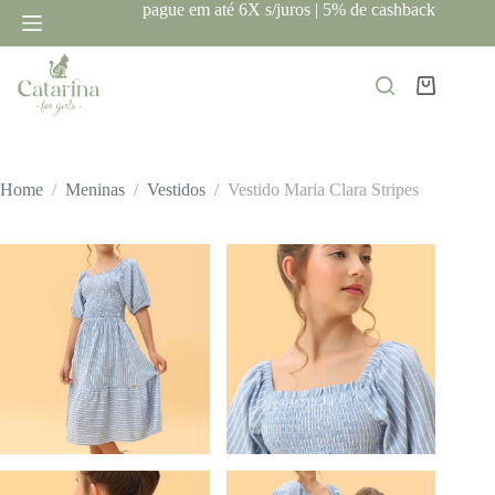
Pular
pague em até 6X s/juros | 5% de cashback
para
o
conteúdo
Carrinho
Home
/
Meninas
/
Vestidos
/
Vestido Maria Clara Stripes