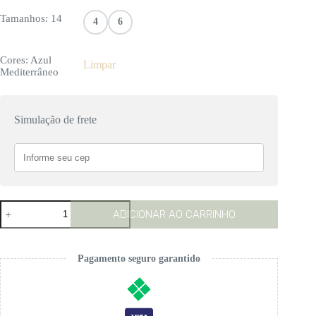
Tamanhos
: 14
4
6
Cores
: Azul
Limpar
Mediterrâneo
Simulação de frete
Vestido
ADICIONAR AO CARRINHO
Maria
Clara
Stripes
quantidade
Pagamento seguro garantido