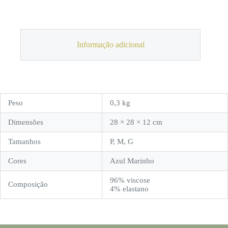
Informação adicional
Peso
0,3 kg
Dimensões
28 × 28 × 12 cm
Tamanhos
P, M, G
Cores
Azul Marinho
96% viscose
Composição
4% elastano