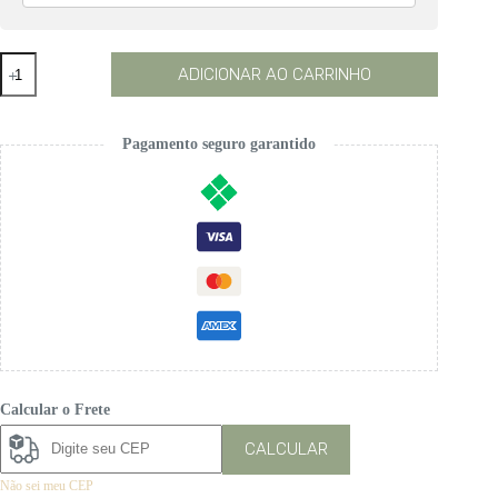
Blusa
ADICIONAR AO CARRINHO
Judith
Azul
Marinho
quantidade
Pagamento seguro garantido
Calcular o Frete
CALCULAR
Não sei meu CEP