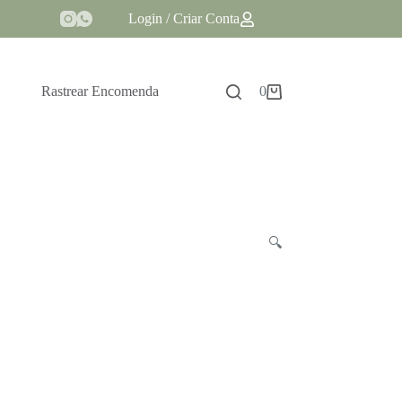
Login / Criar Conta
Rastrear Encomenda
0
Carrinho
🔍